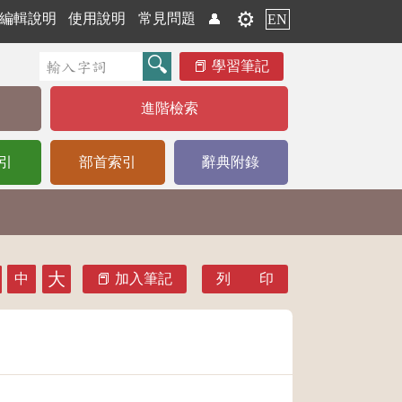
⚙️
編輯說明
使用說明
常見問題
👤
EN
學習筆記
進階檢索
引
部首索引
辭典附錄
大
中
加入筆記
列 印