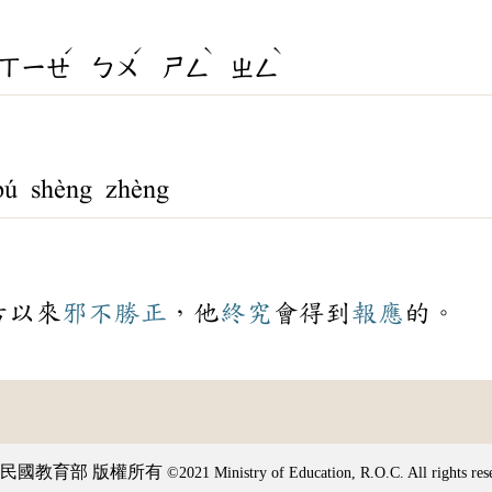
ˊ
ˊ
ˋ
ˋ
ㄒㄧㄝ
ㄅㄨ
ㄕㄥ
ㄓㄥ
ú shèng zhèng
古以來
邪不勝正
，他
終究
會得到
報應
的。
民國教育部 版權所有
©2021 Ministry of Education, R.O.C. All rights res