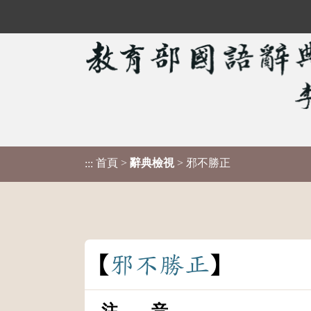
首頁
>
辭典檢視
> 邪不勝正
:::
邪
不
勝
正
注 音