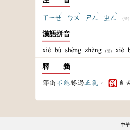
ˊ
ˋ
ˋ
ˋ
ㄒㄧㄝ
ㄅㄨ
ㄕㄥ
ㄓㄥ
(變)
漢語拼音
xié bù shèng zhèng
xié b
(變)
釋 義
邪術
不能
勝過
正氣
。
自
例
中華