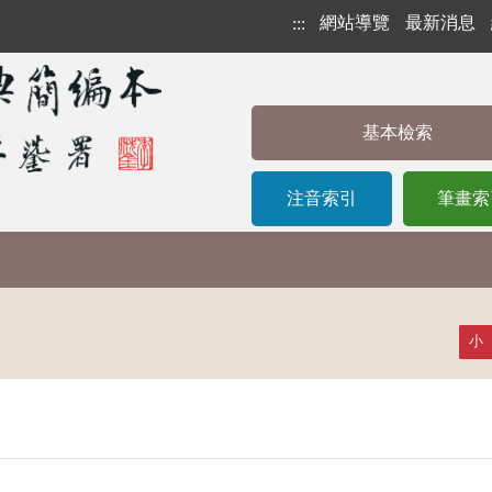
網站導覽
最新消息
:::
基本檢索
注音索引
筆畫索
小