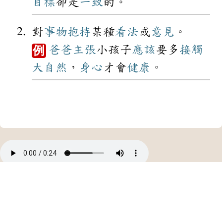
目標
卻是
一致
的。
對
事物
抱持
某種
看法
或
意見
。
爸爸
主張
小孩子
應該
要多
接觸
例
大自然
，
身心
才會
健康
。
中華民國教育部 版權所有
©2021 Ministry of Education, R.O.C. All rights reserved.