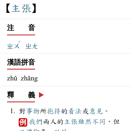
主
張
注 音
ˇ
ㄓㄨ
ㄓㄤ
漢語拼音
zhǔ zhāng
釋 義
▶️
對
事物
所
抱持
的
看法
或
意見
。
我們
兩人的
主張
雖然
不同
，但
例