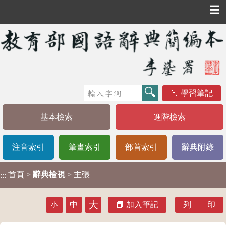
☰
學習筆記
基本檢索
進階檢索
注音索引
筆畫索引
部首索引
辭典附錄
首頁
>
辭典檢視
> 主張
:::
大
中
加入筆記
列 印
小