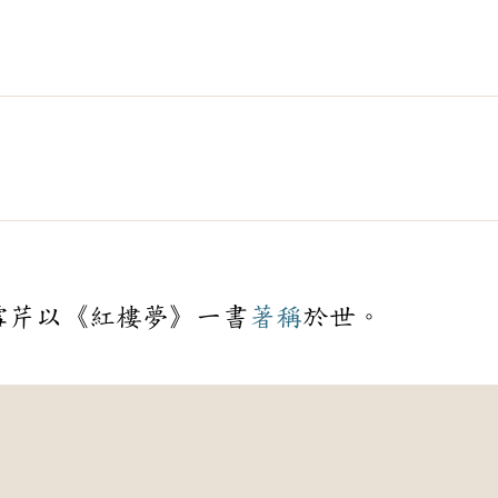
雪芹以《紅樓夢》一書
著稱
於世。