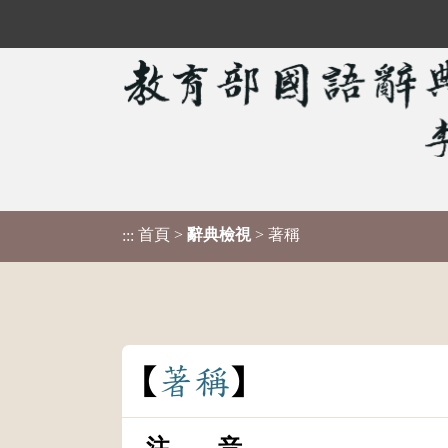
首頁
>
辭典檢視
> 著稱
:::
著
稱
注 音