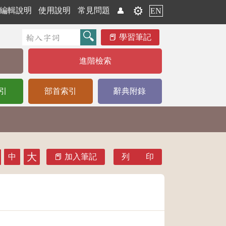
⚙️
編輯說明
使用說明
常見問題
👤
EN
學習筆記
進階檢索
引
部首索引
辭典附錄
大
中
加入筆記
列 印