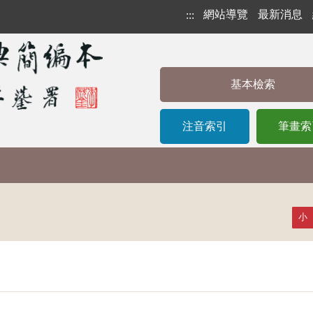
網站導覽
最新消息
:::
基本檢索
注音索引
筆畫索
小