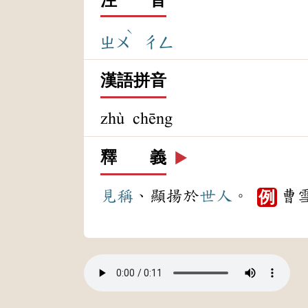
ˋ
ㄓㄨ
ㄔㄥ
漢語拼音
zhù chēng
釋 義
▶️
見稱
、顯揚於
世人
。
曹
例