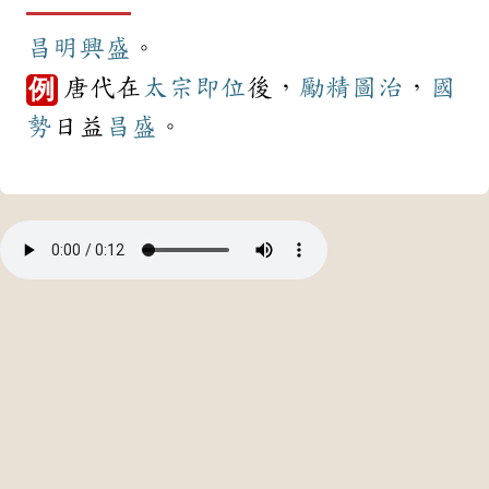
昌明
興盛
。
唐代在
太宗
即位
後，
勵精圖治
，
國
例
勢
日益
昌盛
。