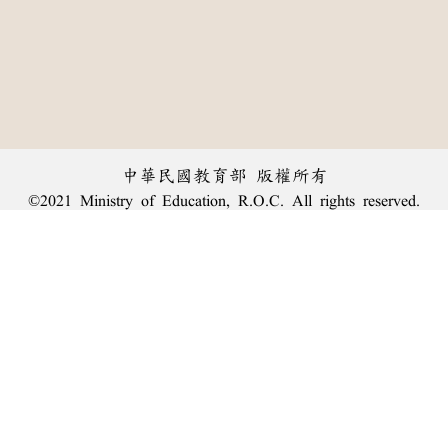
中華民國教育部 版權所有
©2021 Ministry of Education, R.O.C. All rights reserved.
︿
:::
個資法及隱私聲明
|
辭典公眾授權網
|
意見交流
|
網網相連
三峽總院區地址：新北市三峽區三樹路2號、
臺北院區地址：臺北市大安區和平東路一段179號、
回頂端
臺中院區地址：臺中市豐原區師範街67號
電話總機：
(02)7740-7890
、
傳真：(02)7740-7064、