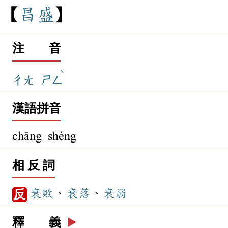
昌
盛
注 音
ˋ
ㄔㄤ
ㄕㄥ
漢語拼音
chāng shèng
相 反 詞
衰敗
、
衰落
、
衰弱
反
釋 義
▶️