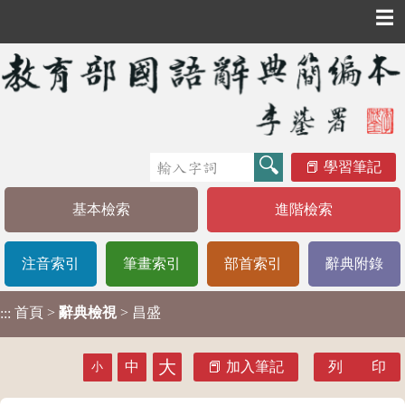
☰
學習筆記
基本檢索
進階檢索
注音索引
筆畫索引
部首索引
辭典附錄
首頁
>
辭典檢視
> 昌盛
:::
大
中
加入筆記
列 印
小