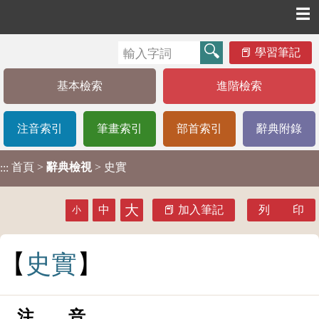
☰
學習筆記
基本檢索
進階檢索
注音索引
筆畫索引
部首索引
辭典附錄
首頁
>
辭典檢視
> 史實
:::
大
中
加入筆記
列 印
小
史
實
注 音