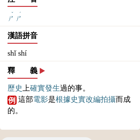
ˇ
ˊ
ㄕ
ㄕ
漢語拼音
shǐ shí
釋 義
▶️
歷史
上
確實
發生
過的事。
這部
電影
是
根據
史實
改編
拍攝
而成
例
的。