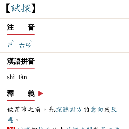
試
探
注 音
ˋ
ˋ
ㄕ
ㄊㄢ
漢語拼音
shì tàn
釋 義
▶️
做某事之前，先
探聽
對方
的
意向
或
反
應
。