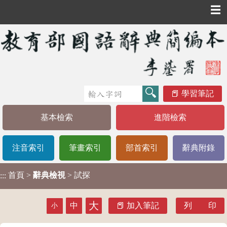
☰
學習筆記
基本檢索
進階檢索
注音索引
筆畫索引
部首索引
辭典附錄
首頁
>
辭典檢視
> 試探
:::
大
中
加入筆記
列 印
小