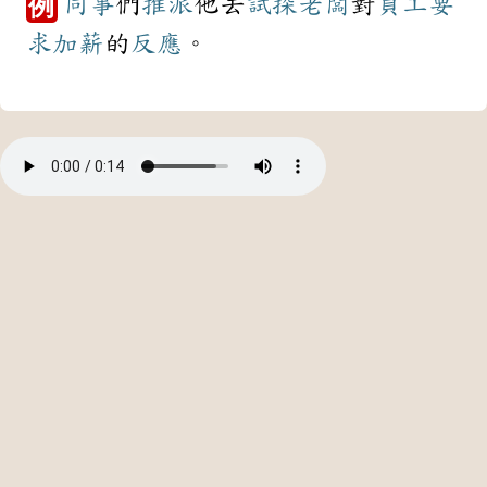
同事
們
推派
他去
試探
老闆
對
員工
要
例
求
加薪
的
反應
。