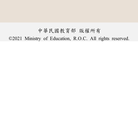
中華民國教育部 版權所有
©2021 Ministry of Education, R.O.C. All rights reserved.
︿
:::
個資法及隱私聲明
|
辭典公眾授權網
|
意見交流
|
網網相連
三峽總院區地址：新北市三峽區三樹路2號、
臺北院區地址：臺北市大安區和平東路一段179號、
回頂端
臺中院區地址：臺中市豐原區師範街67號
電話總機：
(02)7740-7890
、
傳真：(02)7740-7064、
TANet VoIP：9009-7890
線上人數: 2598
累積總人次: 239,894,667