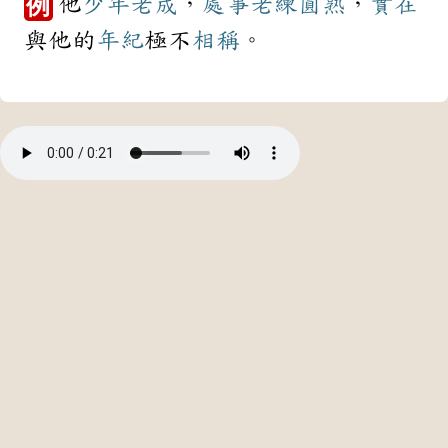
他
少年老成
，
處事
老練
圓熟
，
實在
例
與他的
年紀
極不
相稱
。