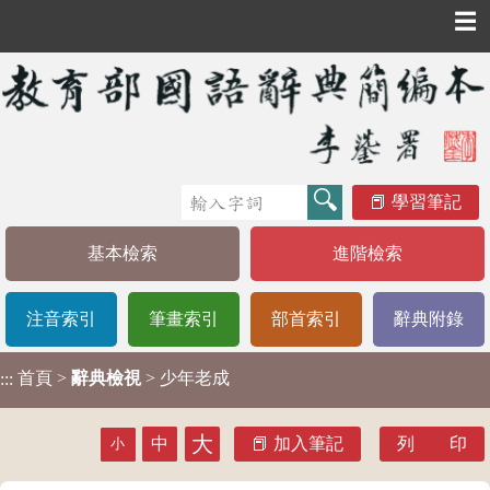
☰
學習筆記
基本檢索
進階檢索
注音索引
筆畫索引
部首索引
辭典附錄
首頁
>
辭典檢視
> 少年老成
:::
大
中
加入筆記
列 印
小