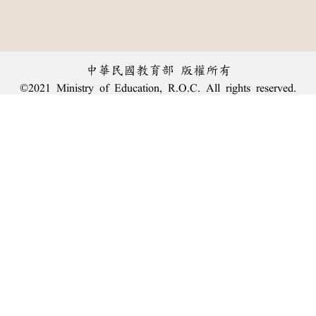
中華民國教育部 版權所有
©2021 Ministry of Education, R.O.C. All rights reserved.
︿
:::
個資法及隱私聲明
|
辭典公眾授權網
|
意見交流
|
網網相連
三峽總院區地址：新北市三峽區三樹路2號、
臺北院區地址：臺北市大安區和平東路一段179號、
回頂端
臺中院區地址：臺中市豐原區師範街67號
電話總機：
(02)7740-7890
、
傳真：(02)7740-7064、
TANet VoIP：9009-7890
線上人數: 1774
累積總人次: 240,116,619