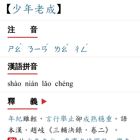
少
年
老
成
注 音
ˋ
ˊ
ˇ
ˊ
ㄕㄠ
ㄋㄧㄢ
ㄌㄠ
ㄔㄥ
漢語拼音
shào nián lǎo chéng
釋 義
▶️
年紀
雖輕，
言行
舉止
卻
成熟
穩重
。語
本漢．趙岐《三輔決錄．卷二》。