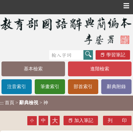
☰
學習筆記
基本檢索
進階檢索
注音索引
筆畫索引
部首索引
辭典附錄
首頁
>
辭典檢視
> 神
:::
大
中
加入筆記
列 印
小