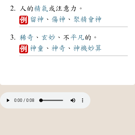
人的
精氣
或注意力。
留神
、
傷神
、
聚精會神
例
稀奇
、
玄妙
、不
平凡
的。
神童
、
神奇
、
神機妙算
例