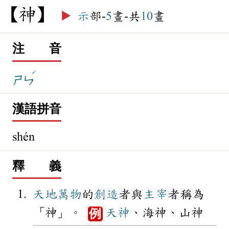
神
▶️
示
部-
5
畫-共
10
畫
注 音
ˊ
ㄕㄣ
漢語拼音
shén
釋 義
天地
萬物
的
創造
者與
主宰
者稱為
「神」。
天神
、海神、山神
例