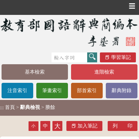
☰
學習筆記
基本檢索
進階檢索
注音索引
筆畫索引
部首索引
辭典附錄
首頁
>
辭典檢視
> 賸餘
:::
大
中
加入筆記
列 印
小