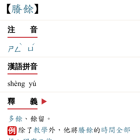
賸
餘
注 音
ˋ
ˊ
ㄕㄥ
ㄩ
漢語拼音
shèng yú
釋 義
▶️
多餘
、餘留。
除了
教學
外，他將
賸餘
的
時間
全部
例