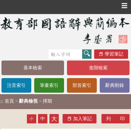
☰
學習筆記
基本檢索
進階檢索
注音索引
筆畫索引
部首索引
辭典附錄
首頁
>
辭典檢視
> 擇期
:::
大
中
加入筆記
列 印
小