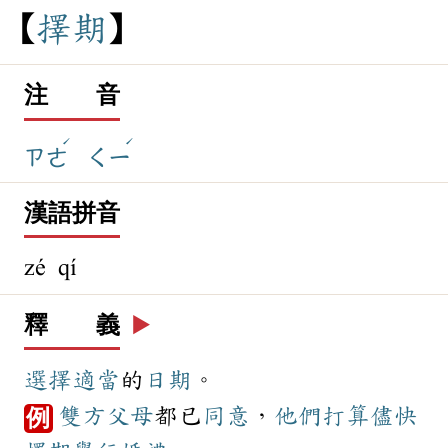
擇
期
注 音
ˊ
ˊ
ㄗㄜ
ㄑㄧ
漢語拼音
zé qí
釋 義
▶️
選擇
適當
的
日期
。
雙方
父母
都已
同意
，
他們
打算
儘快
例