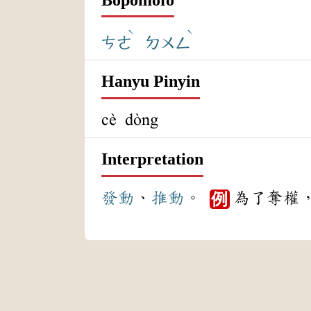
ˋ
ˋ
ㄘㄜ
ㄉㄨㄥ
Hanyu Pinyin
cè dòng
Interpretation
發動
、
推動
。
為了奪權
例