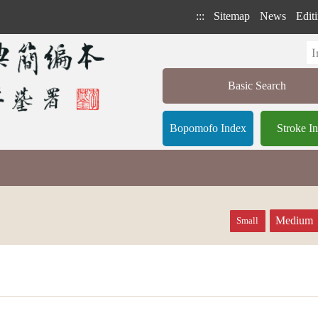
:::
Sitemap
News
Editi
Basic Search
Bopomofo Index
Stroke I
Medium
Small