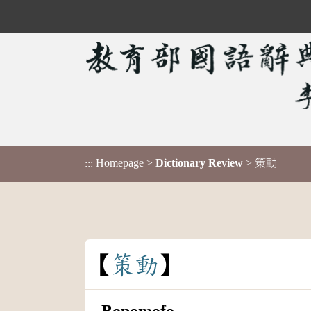
Homepage
>
Dictionary Review
> 策動
:::
策
動
Bopomofo