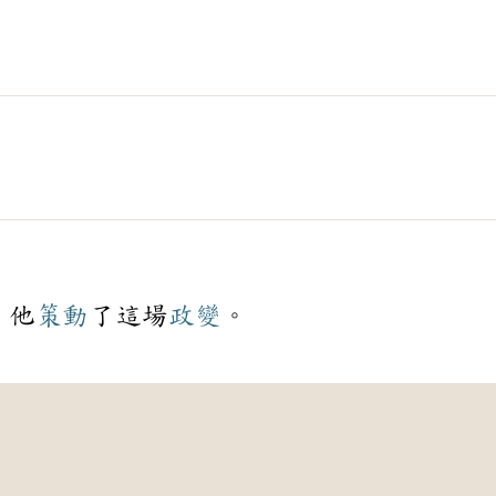
，他
策動
了這場
政變
。