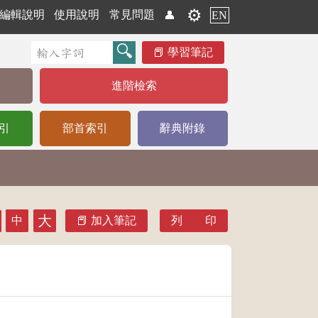
⚙️
編輯說明
使用說明
常見問題
👤
EN
學習筆記
進階檢索
引
部首索引
辭典附錄
大
中
加入筆記
列 印