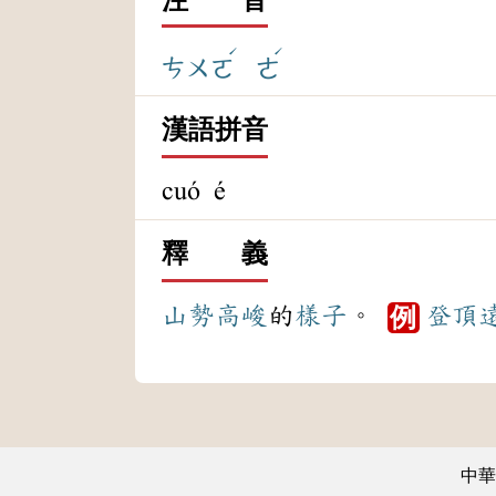
ˊ
ˊ
ㄘㄨㄛ
ㄜ
漢語拼音
cuó é
釋 義
山勢
高峻
的
樣子
。
登頂
例
中華