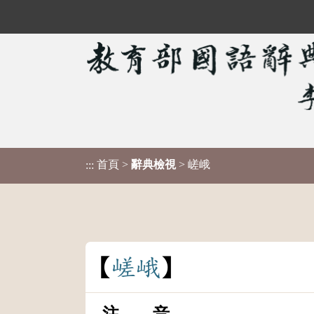
首頁
>
辭典檢視
> 嵯峨
:::
嵯
峨
注 音