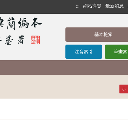
網站導覽
最新消息
:::
基本檢索
注音索引
筆畫索
小