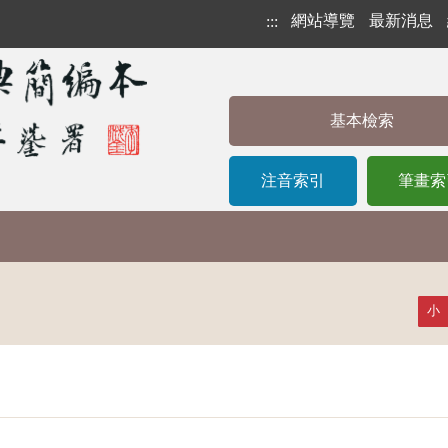
網站導覽
最新消息
:::
基本檢索
注音索引
筆畫索
小