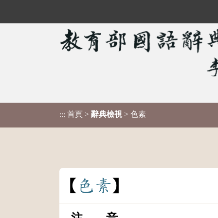
首頁
>
辭典檢視
> 色素
:::
色
素
注 音