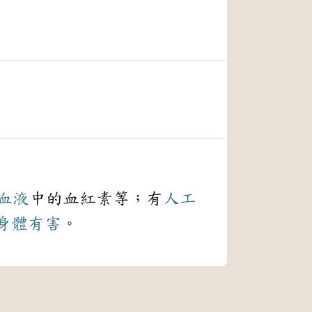
血液
中的血紅素等；有
人工
身體
有害
。