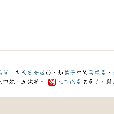
物質
。有
天然
合成
的，如
葉子
中的
葉綠素
，
色
四號、五號等。
人工
色素
吃多了，對
例