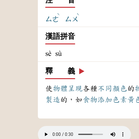
ˋ
ˋ
ㄙㄜ
ㄙㄨ
漢語拼音
sè sù
釋 義
▶️
使
物體
呈現
各種
不同
顏色
的
製造
的，如
食物
添加
色素
黃