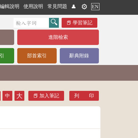
⚙️
編輯說明
使用說明
常見問題
👤
EN
學習筆記
進階檢索
引
部首索引
辭典附錄
大
中
加入筆記
列 印