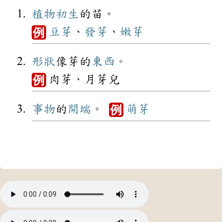
植物
初生
的苗。
豆芽
、
發芽
、
嫩芽
例
形狀
像芽的
東西
。
肉芽、月芽兒
例
事物
的
開端
。
萌芽
例