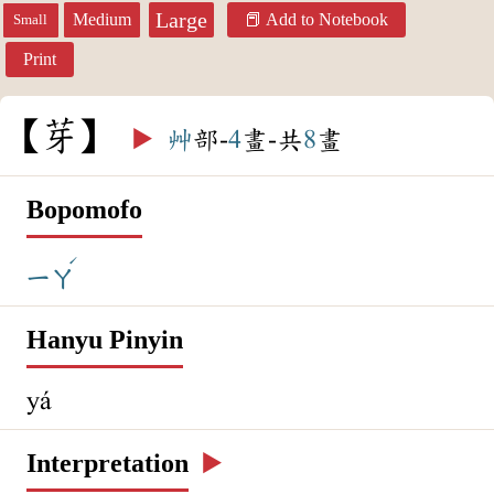
Large
Medium
Add to Notebook
Small
Print
芽
▶️
艸
部-
4
畫-共
8
畫
Bopomofo
ˊ
ㄧㄚ
Hanyu Pinyin
yá
Interpretation
▶️