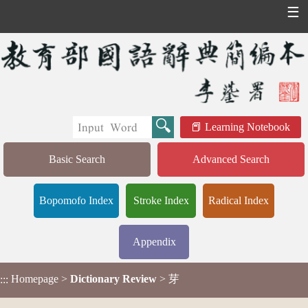
☰
Learning Notebook
Basic Search
Advanced Search
Bopomofo Index
Stroke Index
Radical Index
Appendix
Homepage
>
Dictionary Review
> 芽
:::