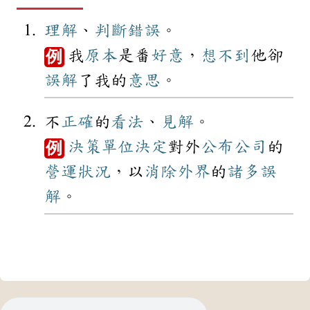
理解
、
判斷
錯誤
。
我
原本
是番
好意
，
想不到
他卻
例
誤解
了我的
意思
。
不
正確
的
看法
、
見解
。
決策
單位
決定
對外
公布
公司
的
例
營運
狀況
，以
消除
外界
的
諸多
誤
解
。