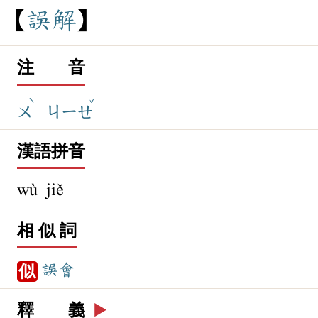
誤
解
注 音
ˋ
ˇ
ㄨ
ㄐㄧㄝ
漢語拼音
wù jiě
相 似 詞
誤會
似
釋 義
▶️