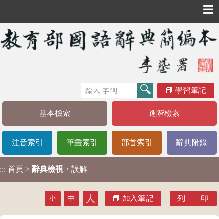
☰
學習筆記
基本檢索
進階檢索
注音索引
筆畫索引
部首索引
辭典附錄
首頁
>
辭典檢視
> 誤解
:::
大
中
加入筆記
列 印
小