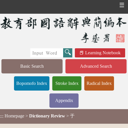
☰
Learning Notebook
Basic Search
Advanced Search
Bopomofo Index
Stroke Index
Radical Index
Appendix
Homepage
>
Dictionary Review
> 于
:::