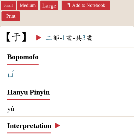
Large
Medium
Add to Notebook
Small
Print
于
▶️
二
部-
1
畫-共
3
畫
Bopomofo
ˊ
ㄩ
Hanyu Pinyin
yú
Interpretation
▶️