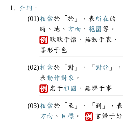
介詞
：
相當
於「於」，表
所在
的
時、地、
方面
、
範圍
等。
耿耿于懷、無動于衷、
例
喜形于色
相當
於「對」、「
對於
」，
表
動作
對象
。
忠于
祖國
、無濟于事
例
相當
於「至」、「到」，表
方向
、
目標
。
言歸于好
例