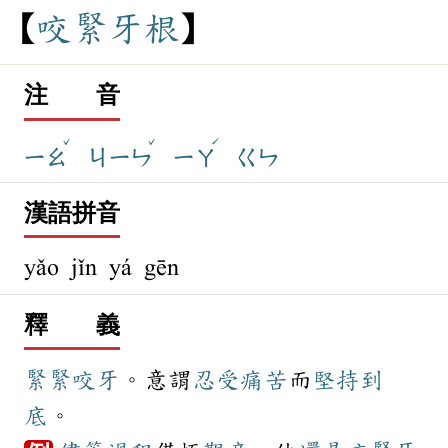
咬
緊
牙
根
注 音
ˇ
ˇ
ˊ
ㄧㄠ
ㄐㄧㄣ
ㄧㄚ
ㄍㄣ
漢語拼音
yǎo jǐn yá gēn
釋 義
緊緊
咬牙
。意謂
忍受
痛苦
而
堅持
到
底
。