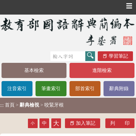
☰
學習筆記
基本檢索
進階檢索
注音索引
筆畫索引
部首索引
辭典附錄
首頁
>
辭典檢視
> 咬緊牙根
:::
大
中
加入筆記
列 印
小