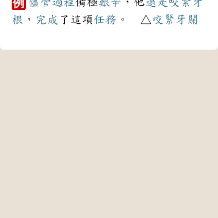
儘管
過程
備極
艱辛
，他
還是
咬緊牙
例
根
，
完成
了這項
任務
。 △
咬緊牙關