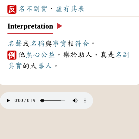
名不副實
、
虛有其表
反
Interpretation
▶️
名聲
或
名稱
與
事實
相
符合
。
他
熱心
公益
，樂於助人，真是
名副
例
其實
的大
善人
。