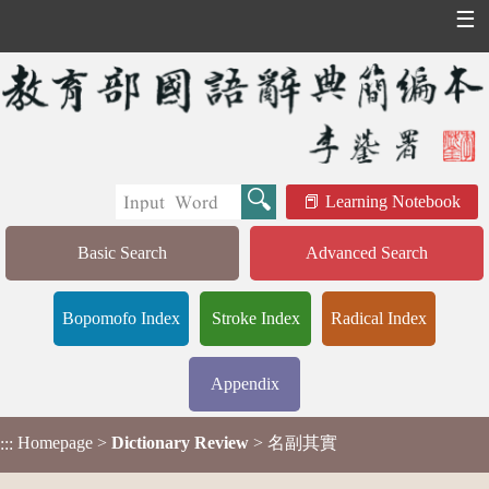
☰
Learning Notebook
Basic Search
Advanced Search
Bopomofo Index
Stroke Index
Radical Index
Appendix
Homepage
>
Dictionary Review
> 名副其實
:::