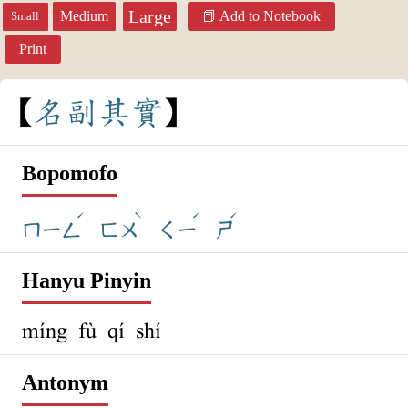
Large
Medium
Add to Notebook
Small
Print
名
副
其
實
Bopomofo
ˊ
ˋ
ˊ
ˊ
ㄇㄧㄥ
ㄈㄨ
ㄑㄧ
ㄕ
Hanyu Pinyin
míng fù qí shí
Antonym