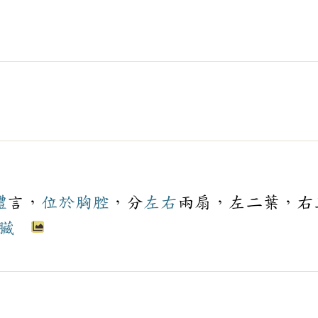
體
言，
位於
胸腔
，分
左右
兩扇，左二葉，右
臟