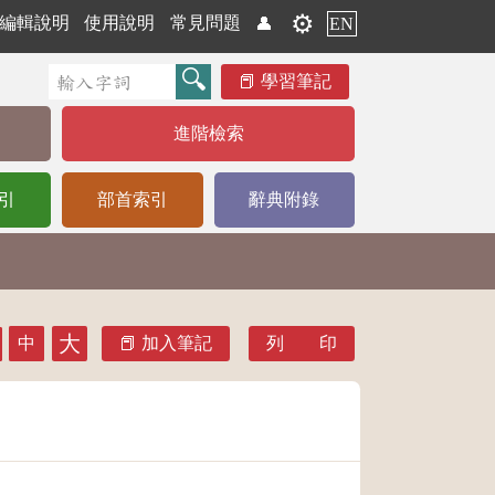
⚙️
編輯說明
使用說明
常見問題
👤
EN
學習筆記
進階檢索
引
部首索引
辭典附錄
大
中
加入筆記
列 印