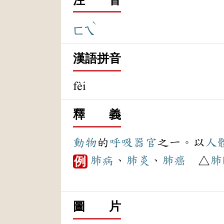
ˋ
ㄈㄟ
漢語拼音
fèi
釋 義
動物
的
呼吸
器官
之一。以
人
肺病
、
肺炎
、
肺癌
△
肺
例
圖 片