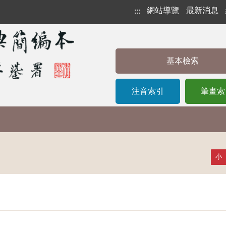
網站導覽
最新消息
:::
基本檢索
注音索引
筆畫索
小