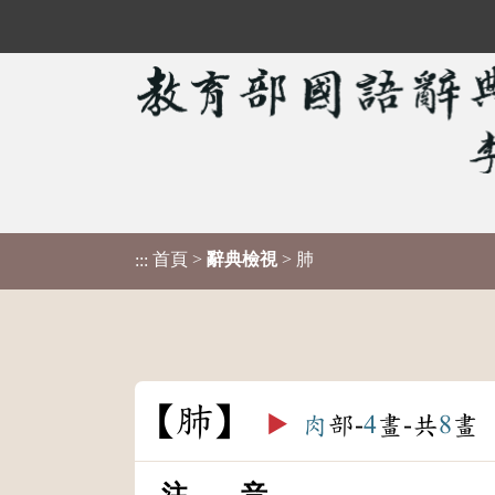
首頁
>
辭典檢視
> 肺
:::
肺
▶️
肉
部-
4
畫-共
8
畫
注 音