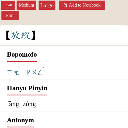
Large
Medium
Add to Notebook
Small
Print
放
縱
Bopomofo
ˋ
ˋ
ㄈㄤ
ㄗㄨㄥ
Hanyu Pinyin
fàng zòng
Antonym