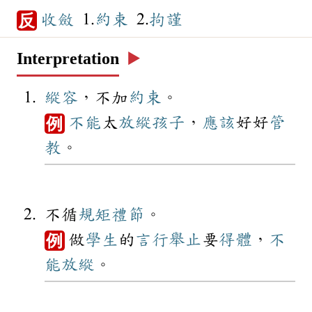
收斂
1.
約束
2.
拘謹
反
Interpretation
▶️
縱容
，不加
約束
。
不能
太
放縱
孩子
，
應該
好好
管
例
教
。
不循
規矩
禮節
。
做
學生
的
言行
舉止
要
得體
，
不
例
能
放縱
。