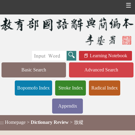
☰
Learning Notebook
Basic Search
Advanced Search
Bopomofo Index
Stroke Index
Radical Index
Appendix
Homepage
>
Dictionary Review
> 放縱
:::