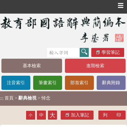
☰
學習筆記
基本檢索
進階檢索
注音索引
筆畫索引
部首索引
辭典附錄
首頁
>
辭典檢視
> 悼念
:::
大
中
加入筆記
列 印
小