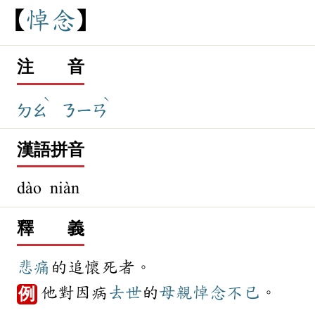
悼
念
注 音
ˋ
ˋ
ㄉㄠ
ㄋㄧㄢ
漢語拼音
dào niàn
釋 義
悲痛
的追懷死者。
他對因病
去世
的
母親
悼念
不已
。
例