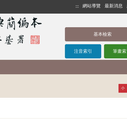
網站導覽
最新消息
:::
基本檢索
注音索引
筆畫索
小