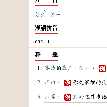
ˋ
ˇ
ㄉㄠ
ㄌㄧ
漢語拼音
dào lǐ
釋 義
事情
的
真理
、
法則
。
例
理由
。
你是家裡的
獨
例
打算
。
對於
這件事他
例