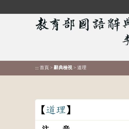
首頁
>
辭典檢視
> 道理
:::
道
理
注 音