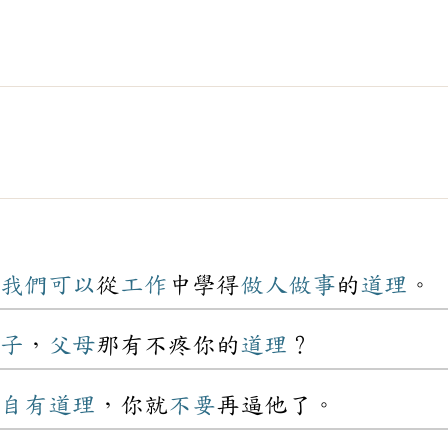
我們
可以
從
工作
中學得
做人
做事
的
道理
。
子
，
父母
那有不疼你的
道理
？
自有
道理
，你就
不要
再逼他了。