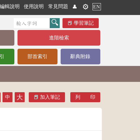
⚙️
編輯說明
使用說明
常見問題
👤
EN
學習筆記
進階檢索
引
部首索引
辭典附錄
大
中
加入筆記
列 印