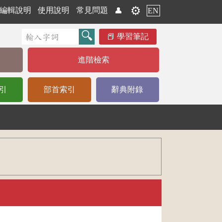
⚙️
編輯說明
使用說明
常見問題
👤
EN
學習筆記
進階檢索
引
部首索引
辭典附錄