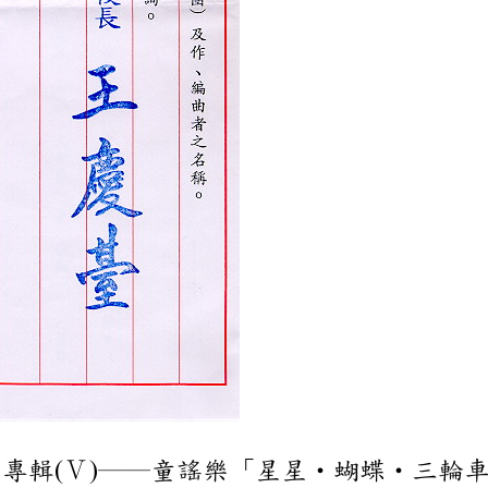
專輯(Ｖ)——童謠樂「星星˙蝴蝶˙三輪