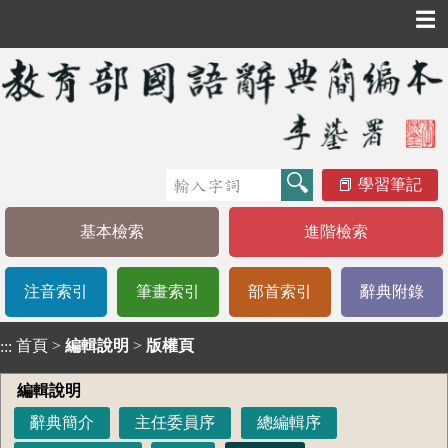
☰
學習筆記
基本檢索
進階檢索
注音索引
筆畫索引
部首索引
辭典附錄
首頁
>
編輯說明
>
版權頁
:::
編輯說明
辭典簡介
主任委員序
總編輯序