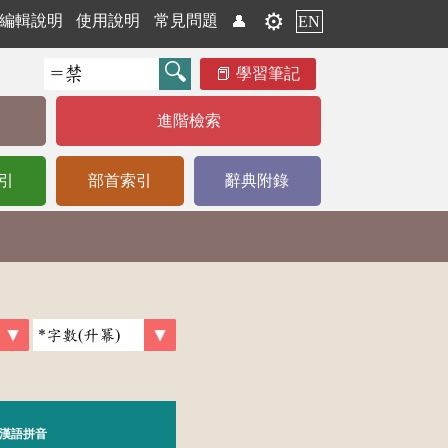
⚙️
編輯說明
使用說明
常見問題
👤
EN
學習筆記
進階檢索
引
部首索引
辭典附錄
漢語拼音