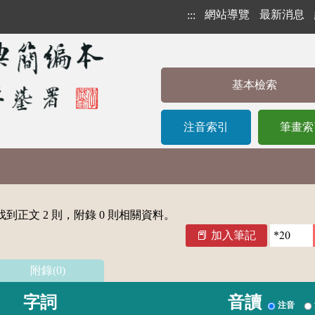
網站導覽
最新消息
:::
基本檢索
注音索引
筆畫索
到正文 2 則，附錄 0 則相關資料。
加入筆記
附錄(0)
字詞
音讀
注音