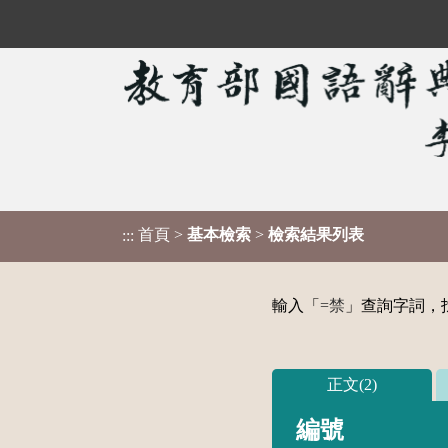
首頁
>
基本檢索
>
檢索結果列表
:::
輸入「
=禁
」查詢字詞，找
正文(2)
編號