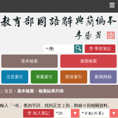
☰
學習筆記
基本檢索
進階檢索
注音索引
筆畫索引
部首索引
辭典附錄
首頁
>
基本檢索
>
檢索結果列表
:::
輸入「
=衝
」查詢字詞，找到正文 2 則，附錄 0 則相關資料。
加入筆記