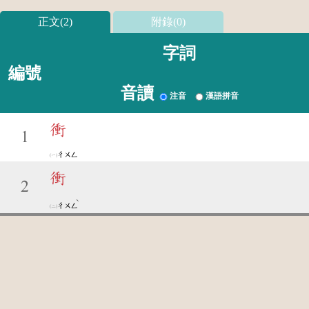
正文(2)
附錄(0)
字詞
編號
音讀
注音
漢語拼音
衝
1
ㄔㄨㄥ
衝
2
ˋ
ㄔㄨㄥ