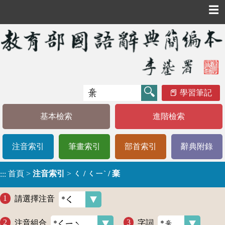
☰
學習筆記
基本檢索
進階檢索
注音索引
筆畫索引
部首索引
辭典附錄
首頁
>
注音索引
>
ㄑ / ㄑㄧˋ / 棄
:::
請選擇注音
注音組合
字詞