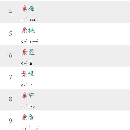
棄
權
4
ˋ
ˊ
ㄑㄧ
ㄑㄩㄢ
棄
械
5
ˋ
ˋ
ㄑㄧ
ㄒㄧㄝ
棄
置
6
ˋ
ˋ
ㄑㄧ
ㄓ
棄
世
7
ˋ
ˋ
ㄑㄧ
ㄕ
棄
守
8
ˋ
ˇ
ㄑㄧ
ㄕㄡ
棄
養
9
ˋ
ˇ
ㄑㄧ
ㄧㄤ