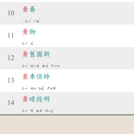
棄
養
10
ˋ
ˋ
ㄑㄧ
ㄧㄤ
棄
物
11
ˋ
ˋ
ㄑㄧ
ㄨ
棄
舊圖新
12
ˋ
ˋ
ˊ
ㄑㄧ
ㄐㄧㄡ
ㄊㄨ
ㄒㄧㄣ
棄
車保帥
13
ˋ
ˇ
ˋ
ㄑㄧ
ㄐㄩ
ㄅㄠ
ㄕㄨㄞ
棄
暗投明
14
ˋ
ˋ
ˊ
ˊ
ㄑㄧ
ㄢ
ㄊㄡ
ㄇㄧㄥ