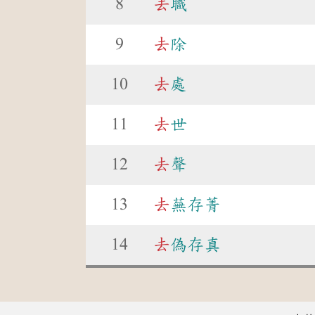
8
去
職
9
去
除
10
去
處
11
去
世
12
去
聲
13
去
蕪存菁
14
去
偽存真