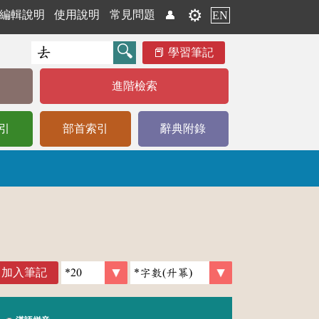
⚙️
編輯說明
使用說明
常見問題
👤
EN
學習筆記
進階檢索
引
部首索引
辭典附錄
加入筆記