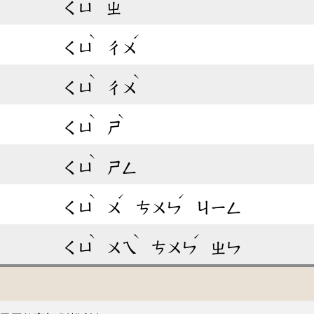
ㄑㄩ
ㄓ
ˋ
ˊ
ㄑㄩ
ㄔㄨ
ˋ
ˋ
ㄑㄩ
ㄔㄨ
ˋ
ˋ
ㄑㄩ
ㄕ
ˋ
ㄑㄩ
ㄕㄥ
ˋ
ˊ
ˊ
ㄑㄩ
ㄨ
ㄘㄨㄣ
ㄐㄧㄥ
ˋ
ˋ
ˊ
ㄑㄩ
ㄨㄟ
ㄘㄨㄣ
ㄓㄣ