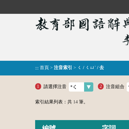
首頁
>
注音索引
>
ㄑ / ㄑㄩˋ / 去
:::
請選擇注音
注音組合
索引結果列表：共
14
筆。
編號
字詞