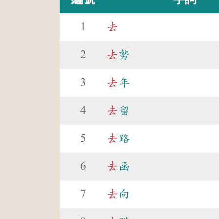
1
去
2
去
勢
3
去
年
4
去
留
5
去
路
6
去
函
7
去
向