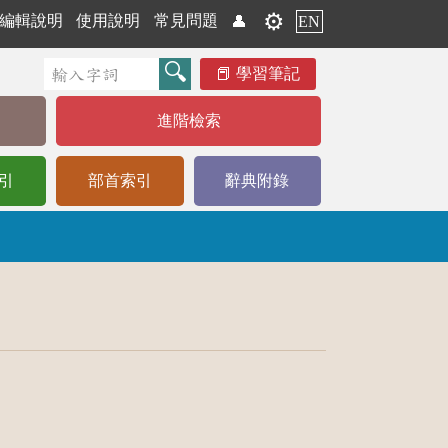
⚙️
編輯說明
使用說明
常見問題
👤
EN
學習筆記
進階檢索
引
部首索引
辭典附錄