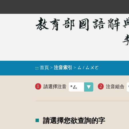
首頁
>
注音索引
>
ㄙ / ㄙㄨㄛ
:::
請選擇注音
注音組合
請選擇您欲查詢的字