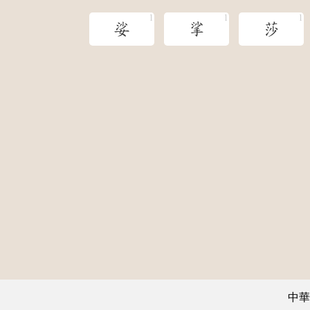
娑
挲
莎
中華