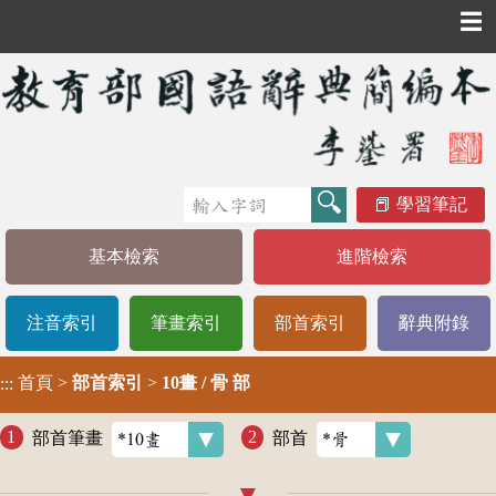
☰
學習筆記
基本檢索
進階檢索
注音索引
筆畫索引
部首索引
辭典附錄
首頁
>
部首索引
>
10畫 / 骨 部
:::
部首筆畫
部首