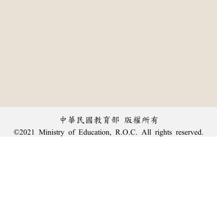
中華民國教育部 版權所有
©2021 Ministry of Education, R.O.C. All rights reserved.
:::
個資法及隱私聲明
|
辭典公眾授權網
|
意見交流
|
網網相連
三峽總院區地址：新北市三峽區三樹路2號、
︿
臺北院區地址：臺北市大安區和平東路一段179號、
臺中院區地址：臺中市豐原區師範街67號