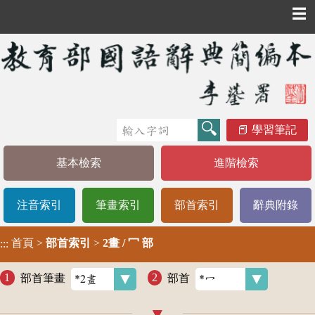
☰
學習筆記
基本檢索
進階檢索
注音索引
筆畫索引
部首索引
辭典附錄
首頁
>
部首索引
>
2畫 / 冖 部
:::
部首筆畫
部首