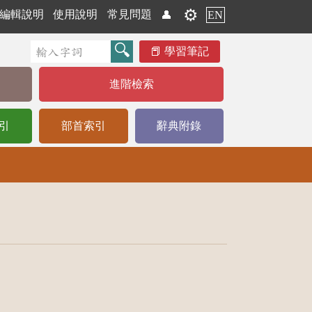
⚙️
編輯說明
使用說明
常見問題
👤
EN
學習筆記
進階檢索
引
部首索引
辭典附錄