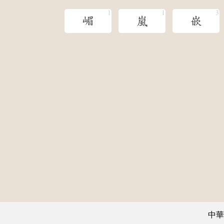
嵋
嵐
嵌
中華