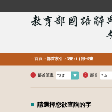
首頁
>
部首索引
>
3畫 / 山 部+9畫
:::
部首筆畫
部首
請選擇您欲查詢的字