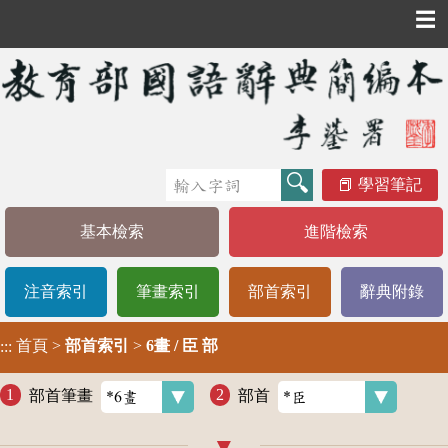
☰
學習筆記
基本檢索
進階檢索
注音索引
筆畫索引
部首索引
辭典附錄
首頁
>
部首索引
>
6畫 / 臣 部
:::
部首筆畫
部首