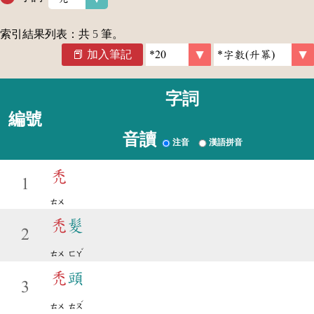
索引結果列表：共
5
筆。
加入筆記
字詞
編號
音讀
注音
漢語拼音
禿
1
ㄊㄨ
禿
髮
2
ˇ
ㄊㄨ
ㄈㄚ
禿
頭
3
ˊ
ㄊㄨ
ㄊㄡ