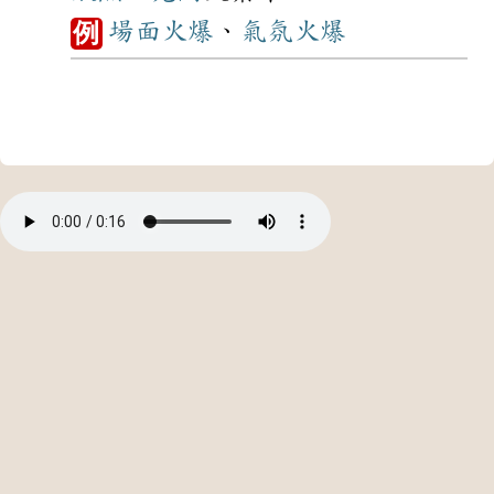
場面
火爆
、
氣氛
火爆
例