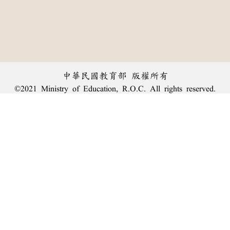
中華民國教育部 版權所有
©2021 Ministry of Education, R.O.C. All rights reserved.
︿
:::
個資法及隱私聲明
|
辭典公眾授權網
|
意見交流
|
網網相連
三峽總院區地址：新北市三峽區三樹路2號、
臺北院區地址：臺北市大安區和平東路一段179號、
回頂端
臺中院區地址：臺中市豐原區師範街67號
電話總機：
(02)7740-7890
、
傳真：(02)7740-7064、
TANet VoIP：9009-7890