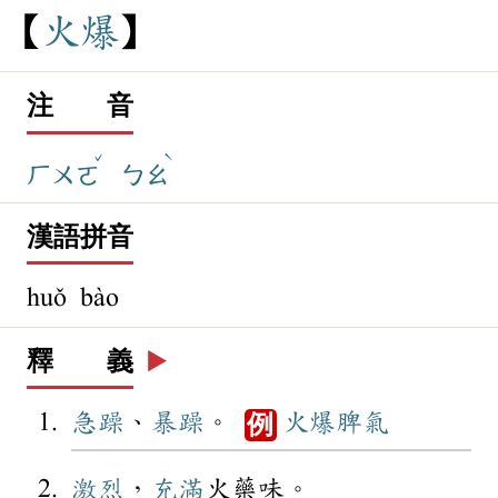
火
爆
注 音
ˇ
ˋ
ㄏㄨㄛ
ㄅㄠ
漢語拼音
huǒ bào
釋 義
▶️
急躁
、
暴躁
。
火爆
脾氣
例
激烈
，
充滿
火藥味。