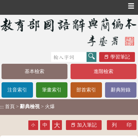
☰
學習筆記
基本檢索
進階檢索
注音索引
筆畫索引
部首索引
辭典附錄
首頁
>
辭典檢視
> 火爆
:::
大
中
加入筆記
列 印
小