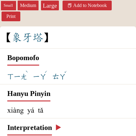
Large
Medium
Add to Notebook
Small
Print
象
牙
塔
Bopomofo
ˋ
ˊ
ˇ
ㄒㄧㄤ
ㄧㄚ
ㄊㄚ
Hanyu Pinyin
xiàng yá tǎ
Interpretation
▶️