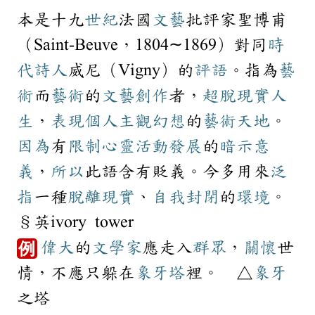
本是十九
世紀
法國
文藝
批評家聖博甫
（Saint-Beuve，1804∼1869）對同
時
代
詩人
威尼（Vigny）的
評語
。指為
藝
術
而
藝術
的
文藝
創作
者，
超脫
現實
人
生
，
表現
個人
主觀
幻想
的
藝術
天地
。
因為
有
限制
心靈
活動
發展
的
暗示
意
義
，
所以
此語含有貶義。今多用來
泛
指
一種
脫離
現實
、
自我
封閉
的
環境
。
§英ivory tower
偉大
的
文學家
應走入
群眾
，
關懷
世
例
情，不應只躲在
象牙塔
裡。 △
象牙
之塔