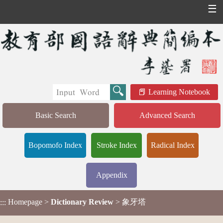
☰
Learning Notebook
Basic Search
Advanced Search
Bopomofo Index
Stroke Index
Radical Index
Appendix
Homepage
>
Dictionary Review
> 象牙塔
:::