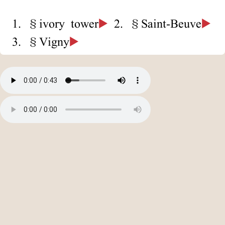
1. §ivory tower
▶️
2. §Saint-Beuve
▶️
3. §Vigny
▶️