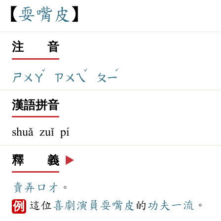
耍
嘴
皮
注 音
ˇ
ˇ
ˊ
ㄕㄨㄚ
ㄗㄨㄟ
ㄆㄧ
漢語拼音
shuǎ zuǐ pí
釋 義
▶️
賣弄
口才
。
這位
喜劇
演員
耍嘴皮
的
功夫
一流
。
例