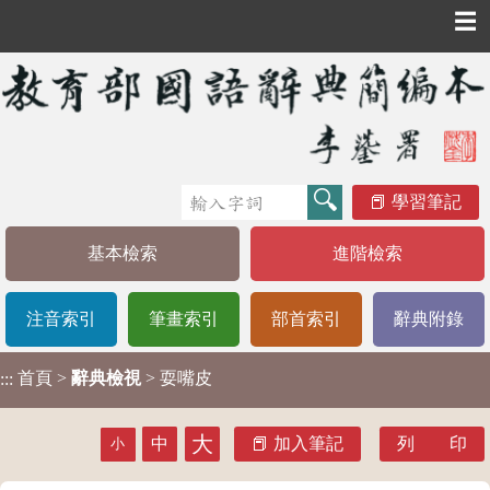
☰
學習筆記
基本檢索
進階檢索
注音索引
筆畫索引
部首索引
辭典附錄
首頁
>
辭典檢視
> 耍嘴皮
:::
大
中
加入筆記
列 印
小