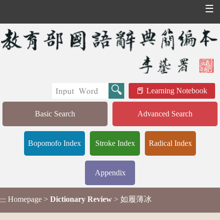
☰
Learning Notebook
Basic Search
Advanced Search
Bopomofo Index
Stroke Index
Radical Index
Appendix
Homepage
>
Dictionary Review
> 如履薄冰
:::