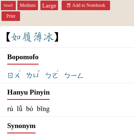
Large
Medium
Add to Notebook
Small
Print
如
履
薄
冰
Bopomofo
ˊ
ˇ
ˊ
ㄖㄨ
ㄌㄩ
ㄅㄛ
ㄅㄧㄥ
Hanyu Pinyin
rú lǚ bó bīng
Synonym