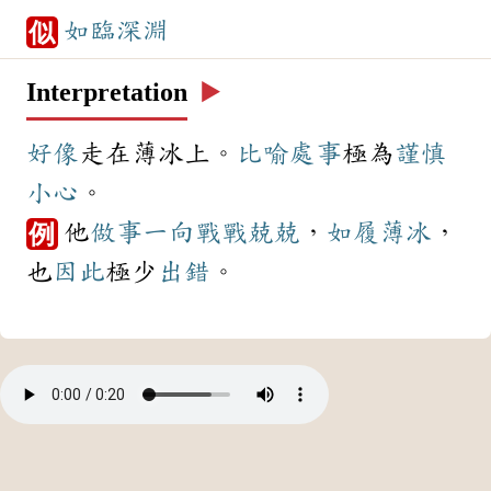
如臨深淵
似
Interpretation
▶️
好像
走在薄冰上。
比喻
處事
極為
謹慎
小心
。
他
做事
一向
戰戰兢兢
，
如履薄冰
，
例
也
因此
極少
出錯
。