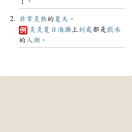
了。
非常
炎熱
的
夏天
。
炎炎夏日
海灘
上
到處
都是
戲水
例
的
人潮
。