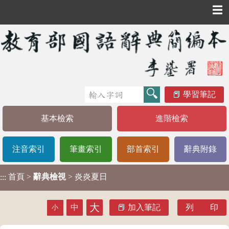
☰
學習筆記
基本檢索
進階檢索
注音索引
筆畫索引
部首索引
辭典附錄
首頁
>
辭典檢視
> 炎炎夏日
:::
大
中
加入筆記
列 印
小