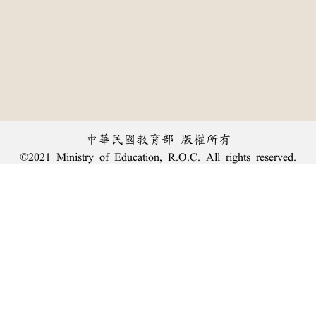
中華民國教育部 版權所有
©2021 Ministry of Education, R.O.C. All rights reserved.
︿
:::
個資法及隱私聲明
|
辭典公眾授權網
|
意見交流
|
網網相連
三峽總院區地址：新北市三峽區三樹路2號、
臺北院區地址：臺北市大安區和平東路一段179號、
回頂端
臺中院區地址：臺中市豐原區師範街67號