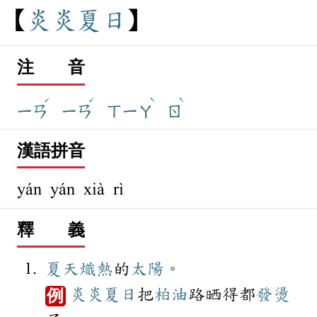
炎
炎
夏
日
注 音
ˊ
ˊ
ˋ
ˋ
ㄧㄢ
ㄧㄢ
ㄒㄧㄚ
ㄖ
漢語拼音
yán yán xià rì
釋 義
夏天
熾熱
的
太陽
。
炎炎夏日
把
柏油
路晒得都
發燙
例