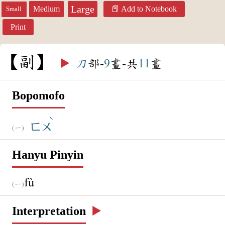
Large
Medium
Add to Notebook
Small
Print
副
▶️
刀
部-
9
畫-共
11
畫
Bopomofo
ˋ
ㄈㄨ
Hanyu Pinyin
fù
Interpretation
▶️