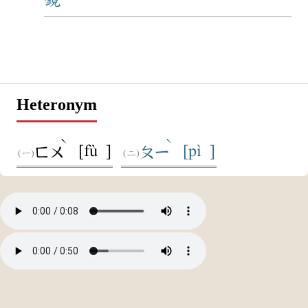
Heteronym
ˋ
ˋ
[fù ]
[pì ]
ㄈㄨ
ㄆㄧ