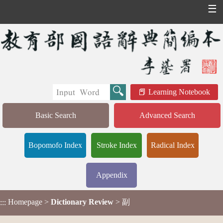
☰
Learning Notebook
Basic Search
Advanced Search
Bopomofo Index
Stroke Index
Radical Index
Appendix
Homepage
>
Dictionary Review
> 副
:::