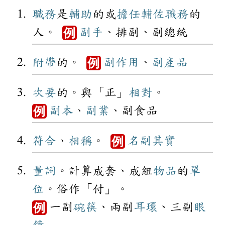
職務
是
輔助
的或
擔任
輔佐
職務
的
人。
副手
、排副、副總統
例
附帶
的。
副作用
、
副產品
例
次要
的。與「正」
相對
。
副本
、
副業
、副食品
例
符合
、
相稱
。
名副其實
例
量詞
。計算成套、成組
物品
的
單
位
。俗作「付」。
一副
碗筷
、兩副
耳環
、三副
眼
例
鏡