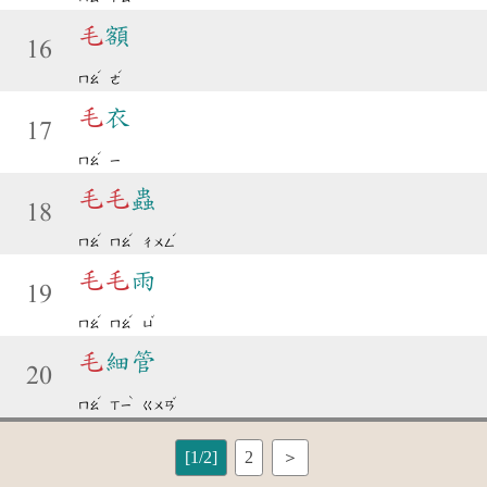
毛
額
16
ˊ
ˊ
ㄇㄠ
ㄜ
毛
衣
17
ˊ
ㄇㄠ
ㄧ
毛
毛
蟲
18
ˊ
ˊ
ˊ
ㄇㄠ
ㄇㄠ
ㄔㄨㄥ
毛
毛
雨
19
ˊ
ˊ
ˇ
ㄇㄠ
ㄇㄠ
ㄩ
毛
細管
20
ˊ
ˋ
ˇ
ㄇㄠ
ㄒㄧ
ㄍㄨㄢ
[1/2]
2
＞