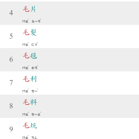
毛
片
4
ˊ
ˋ
ㄇㄠ
ㄆㄧㄢ
毛
髮
5
ˊ
ˇ
ㄇㄠ
ㄈㄚ
毛
毯
6
ˊ
ˇ
ㄇㄠ
ㄊㄢ
毛
利
7
ˊ
ˋ
ㄇㄠ
ㄌㄧ
毛
料
8
ˊ
ˋ
ㄇㄠ
ㄌㄧㄠ
毛
坑
9
ˊ
ㄇㄠ
ㄎㄥ