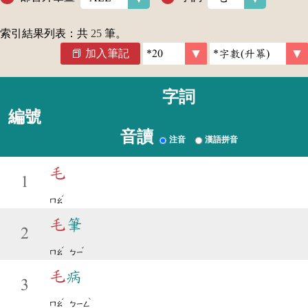
索引結果列表：共
25
筆。
加入筆記
字詞
編號
音讀
注音
漢語拼音
毛
1
ˊ
ㄇㄠ
毛
筆
2
ˊ
ˇ
ㄇㄠ
ㄅㄧ
毛
病
3
ˊ
ˋ
ㄇㄠ
ㄅㄧㄥ