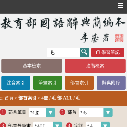
☰
學習筆記
基本檢索
進階檢索
注音索引
筆畫索引
部首索引
辭典附錄
首頁
>
部首索引
>
4畫 / 毛 部 ALL / 毛
:::
部首筆畫
部首
部首外筆畫
字詞