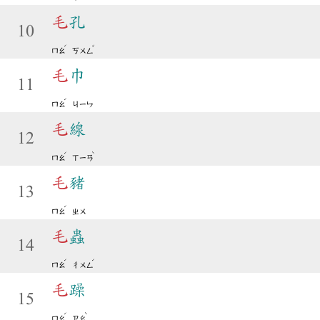
毛
孔
10
ˊ
ˇ
ㄇㄠ
ㄎㄨㄥ
毛
巾
11
ˊ
ㄇㄠ
ㄐㄧㄣ
毛
線
12
ˊ
ˋ
ㄇㄠ
ㄒㄧㄢ
毛
豬
13
ˊ
ㄇㄠ
ㄓㄨ
毛
蟲
14
ˊ
ˊ
ㄇㄠ
ㄔㄨㄥ
毛
躁
15
ˊ
ˋ
ㄇㄠ
ㄗㄠ