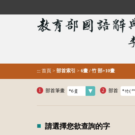
首頁
>
部首索引
>
6畫 / 竹 部+10畫
:::
部首筆畫
部首
請選擇您欲查詢的字