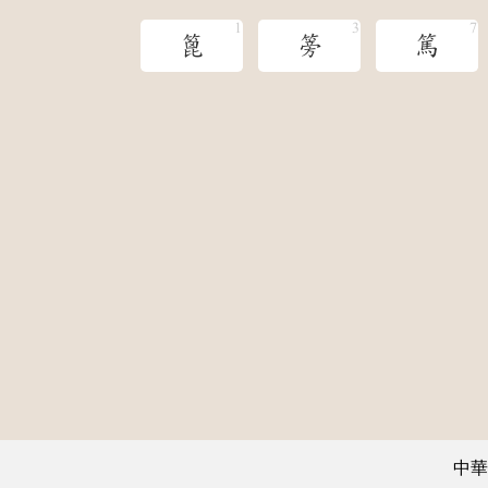
篦
篣
篤
中華