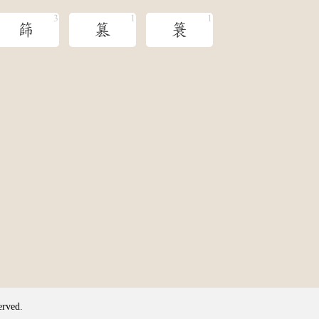
篩
篡
簑
erved.