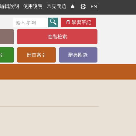
⚙️
編輯說明
使用說明
常見問題
👤
EN
學習筆記
進階檢索
引
部首索引
辭典附錄