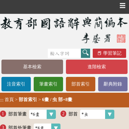
☰
學習筆記
基本檢索
進階檢索
注音索引
筆畫索引
部首索引
辭典附錄
首頁
>
部首索引
>
6畫 / 虫 部+8畫
:::
部首筆畫
部首
部首外筆畫