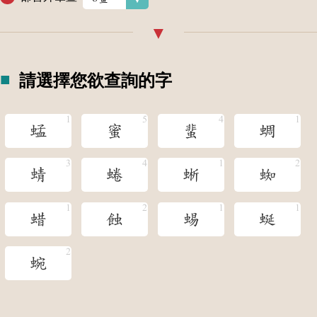
請選擇您欲查詢的字
蜢
蜜
蜚
蜩
蜻
蜷
蜥
蜘
蜡
蝕
蜴
蜒
蜿