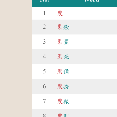
1
裝
2
裝
殮
3
裝
置
4
裝
死
5
裝
備
6
裝
扮
7
裝
裱
8
裝
配