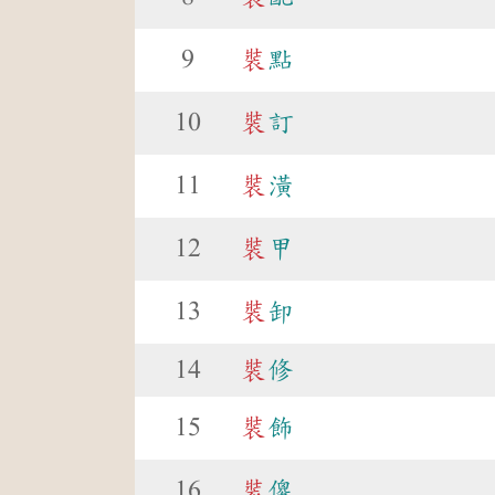
9
裝
點
10
裝
訂
11
裝
潢
12
裝
甲
13
裝
卸
14
裝
修
15
裝
飾
16
裝
傻