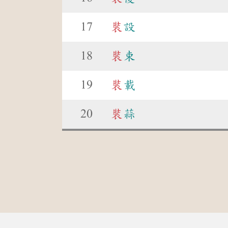
17
裝
設
18
裝
束
19
裝
載
20
裝
蒜