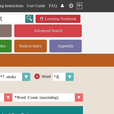
⚙️
中
ng Instructions
User Guide
FAQ
👤
Learning Notebook
Advanced Search
ndex
Radical Index
Appendix
Word