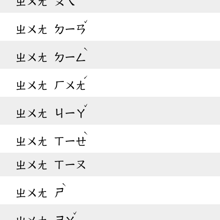
ㄓㄨㄤ
ㄆㄟ
ˇ
ㄓㄨㄤ
ㄉㄧㄢ
ˋ
ㄓㄨㄤ
ㄉㄧㄥ
ˊ
ㄓㄨㄤ
ㄏㄨㄤ
ˇ
ㄓㄨㄤ
ㄐㄧㄚ
ˋ
ㄓㄨㄤ
ㄒㄧㄝ
ㄓㄨㄤ
ㄒㄧㄡ
ˋ
ㄓㄨㄤ
ㄕ
ˇ