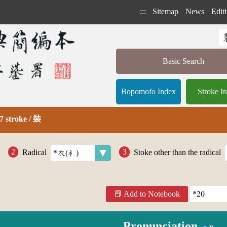
:::
Sitemap
News
Editi
Basic Search
Bopomofo Index
Stroke I
7 stroke / 裝
Radical
Stoke other than the radical
Add to Notebook
Pronunciation