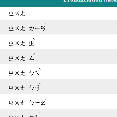
Bopom
ㄓㄨㄤ
ˋ
ㄓㄨㄤ
ㄌㄧㄢ
ˋ
ㄓㄨㄤ
ㄓ
ˇ
ㄓㄨㄤ
ㄙ
ˋ
ㄓㄨㄤ
ㄅㄟ
ˋ
ㄓㄨㄤ
ㄅㄢ
ˇ
ㄓㄨㄤ
ㄅㄧㄠ
ˋ