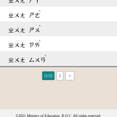
ㄓㄨㄤ
ㄕㄚ
ˋ
ㄓㄨㄤ
ㄕㄜ
ˋ
ㄓㄨㄤ
ㄕㄨ
ˋ
ㄓㄨㄤ
ㄗㄞ
ˋ
ㄓㄨㄤ
ㄙㄨㄢ
[1/2]
2
＞
©2021 Ministry of Education, R.O.C. All rights reserved.