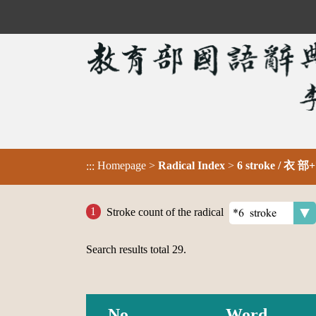
Homepage
>
Radical Index
>
6 stroke / 衣 部+
:::
Stroke count of the radical
Search results total
29
.
No.
Word